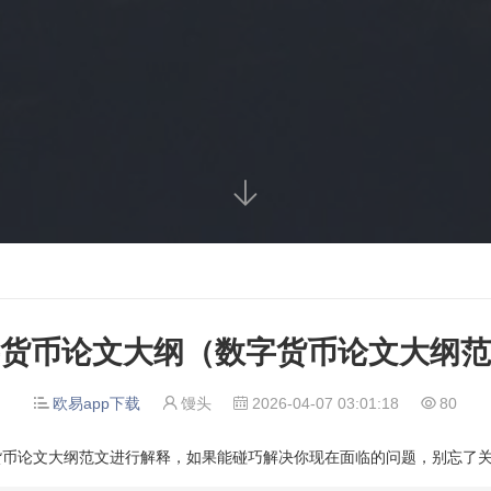

货币论文大纲（数字货币论文大纲范
欧易app下载
馒头
2026-04-07 03:01:18
80




货币论文大纲范文进行解释，如果能碰巧解决你现在面临的问题，别忘了