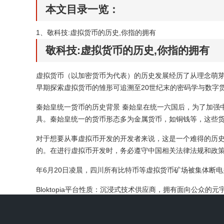
本文目录一览：
1、
敬科技:虚拟货币的历史,你指的拥有
敬科技:虚拟货币的历史,你指的拥有
虚拟货币（以加密货币为代表）的历史发展经历了从理念萌
早期探索虚拟货币的雏形可追溯至20世纪末的密码学与数字
秦始皇统一货币的历史背景 秦始皇在统一六国后，为了加强
具。秦始皇统一的货币形态多为金属货币，如铜钱等，这些
对于想要从事虚拟币开发的开发者来说，这是一个难得的历
的。在进行虚拟币开发时，务必遵守中国相关法律法规和政
年6月20日凌晨，四川所有比特币等虚拟货币矿场被集体断电
Bloktopia平台性质：沉浸式技术供应商，拥有面向公众
根据比特币白皮书，在虚拟世界中建造了一座21层摩天大楼