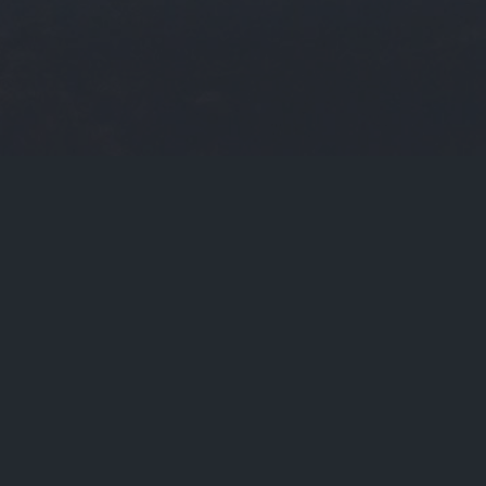
当前位置：
首页
Tags：FTN

FTN（芬太尼的作用与功效）
FTN（ftnb19什么型号）
