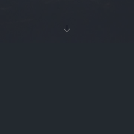

‹‹
1
››
热
