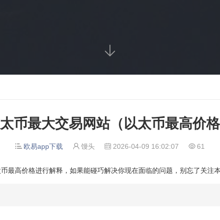

太币最大交易网站（以太币最高价格
欧易app下载
馒头
2026-04-09 16:02:07
61




太币最高价格进行解释，如果能碰巧解决你现在面临的问题，别忘了关注