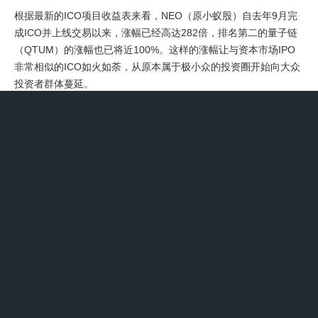
根据最新的ICO项目收益表来看，NEO（原小蚁股）自去年9月完
成ICO并上线交易以来，涨幅已经高达282倍，排名第二的量子链
（QTUM）的涨幅也已将近100%。这样的涨幅让与资本市场IPO
非常相似的ICO如火如荼，从原本属于极小众的投资圈开始向大众
投资者群体蔓延。
那些声称在币圈赚了几千万的散户，确实极有可能是在夸大其词或
虚构事实。原因如下：缺乏真实案例支撑文中明确指出，身边声称
通过炒币暴富的散户案例几乎均为虚构。
国产公链是什么
1、国产公链币包括但不限于以下几种：Tronscan：波场TRON协
议是全球最大的基于区块链的应用操作系统协议之一，为去中心化
应用的运行提供了高吞吐、高扩展、高可靠性的底层公链支持。
Vechain：唯链是一种物联网基础的公链项目，它提供了数字资产
分布式管理解决方案，主要应用于商品供应链追溯、资产管理等领
域。