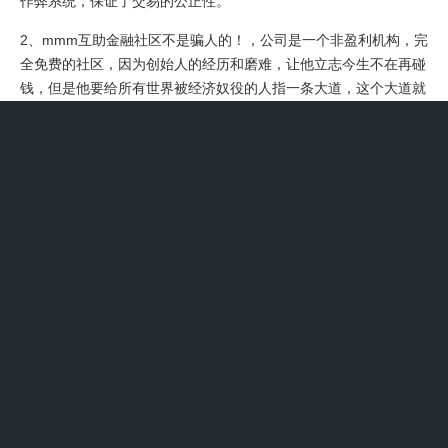
作弊系统，保证了交易的公正性。
2、mmm互助金融社区不是骗人的！，公司是一个非盈利机构，完
全免费的社区，因为创始人的经历和磨难，让他立志今生不在再碰
钱，但是他要给所有世界被经济奴役的人指一条大道，这个大道就
是 MMM全球金融互助社区。MMM社区免费让全球会员使用，也
无可厚非。
3、不合法，属于非法融资，传销 MMM互助金融，本身没有任何
盈利渠道，所给出的高额利息，完全是用后期投资者的资金偿还前
期投资者的。采取的完全是传销方式，其中掺杂着诈骗和非法融
资，并且注册信息掺假。完全是一个诈骗团伙，目前已经被评定为
违法机构，相关部门正在查处当中。