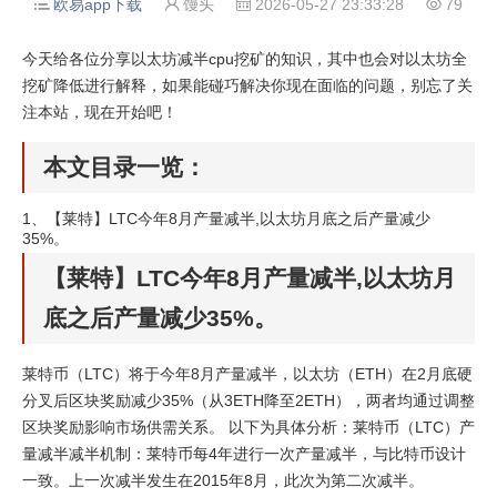
欧易app下载
馒头
2026-05-27 23:33:28
79




今天给各位分享以太坊减半cpu挖矿的知识，其中也会对以太坊全
挖矿降低进行解释，如果能碰巧解决你现在面临的问题，别忘了关
注本站，现在开始吧！
本文目录一览：
1、
【莱特】LTC今年8月产量减半,以太坊月底之后产量减少
35%。
【莱特】LTC今年8月产量减半,以太坊月
底之后产量减少35%。
莱特币（LTC）将于今年8月产量减半，以太坊（ETH）在2月底硬
分叉后区块奖励减少35%（从3ETH降至2ETH），两者均通过调整
区块奖励影响市场供需关系。 以下为具体分析：莱特币（LTC）产
量减半减半机制：莱特币每4年进行一次产量减半，与比特币设计
一致。上一次减半发生在2015年8月，此次为第二次减半。