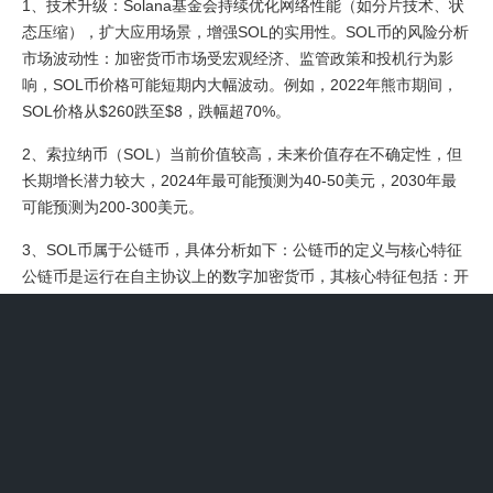
1、技术升级：Solana基金会持续优化网络性能（如分片技术、状
态压缩），扩大应用场景，增强SOL的实用性。SOL币的风险分析
市场波动性：加密货币市场受宏观经济、监管政策和投机行为影
响，SOL币价格可能短期内大幅波动。例如，2022年熊市期间，
SOL价格从$260跌至$8，跌幅超70%。
2、索拉纳币（SOL）当前价值较高，未来价值存在不确定性，但
长期增长潜力较大，2024年最可能预测为40-50美元，2030年最
可能预测为200-300美元。
3、SOL币属于公链币，具体分析如下：公链币的定义与核心特征
公链币是运行在自主协议上的数字加密货币，其核心特征包括：开
放性：网络对所有人开放，任何个体或机构均可接入并参与生态建
设。去中心化：无单一控制实体，交易通过分布式节点网络处理，
避免中心化机构的干预。
4、支持NFT市场（如Magic Eden）的铸造、交易和版税支付，成
为Web3内容经济的关键基础设施。跨链互操作性 通过虫洞协议
（Wormhole）与其他区块链（如以太坊、BSC）互通，扩大SOL
的使用场景，例如跨链借贷、资产桥接等。