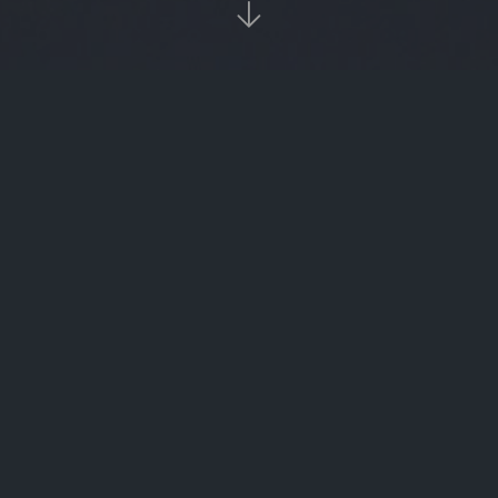

当前位置：
首页
欧易app下载

易商理财怎么样（易商是干什么的）
pyr（pyramus是什么牌子的手表）
每月存500元理财（每个月存5000理财）
p2p国债理财公司（投资国债理财平台）
齐鲁锦泉理财（淄博锦泉置业有限公司）
美易理财平台有（美易理财最新消息）
理财职级（理财经理等级评定方法）
工行理财产品收益率（工行理财产品收益率是多少）