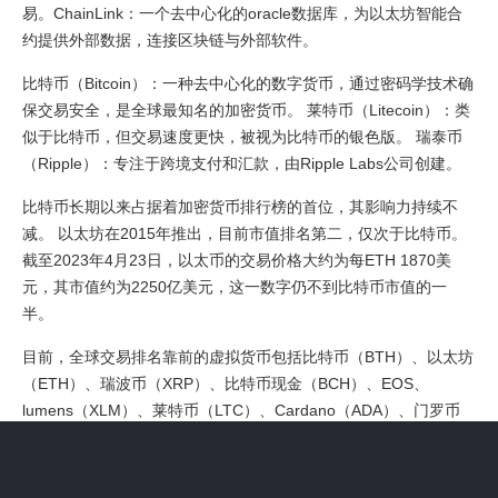
易。ChainLink：一个去中心化的oracle数据库，为以太坊智能合
约提供外部数据，连接区块链与外部软件。
比特币（Bitcoin）：一种去中心化的数字货币，通过密码学技术确
保交易安全，是全球最知名的加密货币。 莱特币（Litecoin）：类
似于比特币，但交易速度更快，被视为比特币的银色版。 瑞泰币
（Ripple）：专注于跨境支付和汇款，由Ripple Labs公司创建。
比特币长期以来占据着加密货币排行榜的首位，其影响力持续不
减。 以太坊在2015年推出，目前市值排名第二，仅次于比特币。
截至2023年4月23日，以太币的交易价格大约为每ETH 1870美
元，其市值约为2250亿美元，这一数字仍不到比特币市值的一
半。
目前，全球交易排名靠前的虚拟货币包括比特币（BTH）、以太坊
（ETH）、瑞波币（XRP）、比特币现金（BCH）、EOS、
lumens（XLM）、莱特币（LTC）、Cardano（ADA）、门罗币
（XMR）、以太经典（ETC）等。这些虚拟货币在加密货币市场
中占据重要地位，广受投资者关注。除此之外，全球币种种类繁
多，数量庞大。