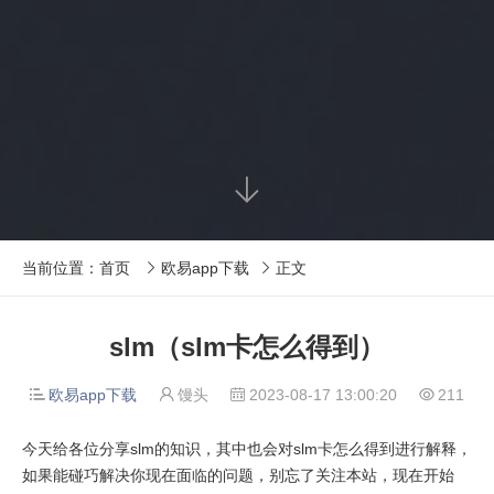

当前位置：
首页
欧易app下载
正文


slm（slm卡怎么得到）
欧易app下载
馒头
2023-08-17 13:00:20
211




今天给各位分享slm的知识，其中也会对slm卡怎么得到进行解释，
如果能碰巧解决你现在面临的问题，别忘了关注本站，现在开始