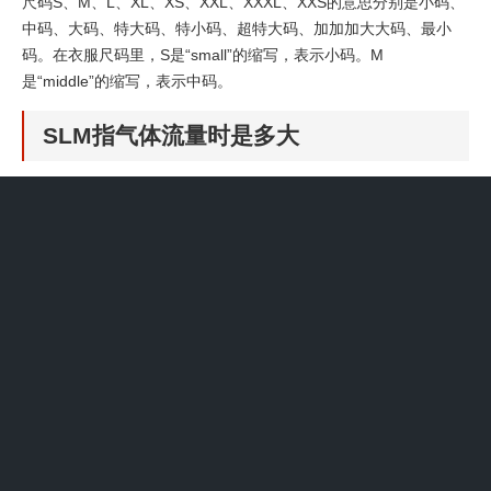
尺码S、M、L、XL、XS、XXL、XXXL、XXS的意思分别是小码、
中码、大码、特大码、特小码、超特大码、加加加大大码、最小
码。在衣服尺码里，S是“small”的缩写，表示小码。M
是“middle”的缩写，表示中码。
SLM指气体流量时是多大
slm是指每分钟的流量单位，其中SLM是“标准升每分钟”的缩写。
SLM是指在标准状态下（常温常压，即气体温度20℃，绝对压力为
1 atm (绝对大气压力)），每分钟流动的气体量。
SLM = 1000 x SCCM SLM 和LPM之前不能直接换算。 SLM，
SCCM一般指气体标况下的流量。
SLM是standard litre per minute 的缩写，意思是标准状态下
1L/min的流量，不懂就不要瞎解释，误人子弟。
你好！slm是standard litre per minute 的缩写，意思是标准状态下
1L/min的流量 如有疑问，请追问。