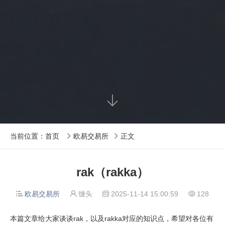

当前位置：
首页
欧易交易所
正文


rak（rakka）
欧易交易所
馒头
2025-11-14 15:00:59
128




本篇文章给大家谈谈rak，以及rakka对应的知识点，希望对各位有