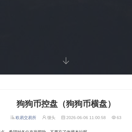

狗狗币控盘（狗狗币横盘）
欧易交易所
馒头
2026-06-06 11:00:58
63




识点，希望对各位有所帮助，不要忘了收藏本站喔。