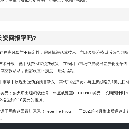
的投资回报率吗?
性，存在高风险与不确定性，需谨慎评估其技术、市场及经济模型后综合判断
epe通过技术升级、低手续费和零税费政策，在模因币市场中展现出差异化竞争
售或空投活动，但需设置止损点，避免追高。
，在迷因币市场中展现出强劲的预售势头，其代币经济设计与生态战略为1美元
元；柴犬币出现积极信号，年底或涨至0.0000400美元，长期预计到20
价格达到0.10美元的推测。
源于网络迷因青蛙佩佩（Pepe the Frog），于2023年4月推出
展。