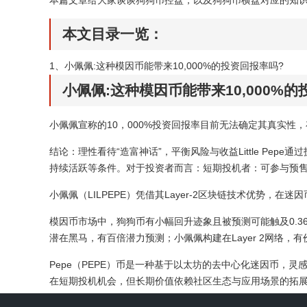
本文目录一览：
1、
小佩佩:这种模因币能带来10,000%的投资回报率吗?
小佩佩:这种模因币能带来10,000%
小佩佩宣称的10，000%投资回报率目前无法确定其真实
结论：理性看待“造富神话”，平衡风险与收益Little P
持续活跃等条件。对于投资者而言：短期投机者：可参与预
小佩佩（LILPEPE）凭借其Layer-2区块链技术优势
模因币市场中，狗狗币有小幅回升迹象且被预测可能触及0.36美
潜在黑马，有百倍潜力预测；小佩佩构建在Layer 2网络，有
Pepe（PEPE）币是一种基于以太坊的去中心化迷因币，灵感
在短期投机机会，但长期价值依赖社区生态与应用场景的拓