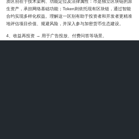
质区别在于技术架构、功能定位及法律属性：币是独立区块链的原
生资产，承担网络基础功能；Token则依托现有区块链，通过智能
合约实现多样化权益。理解这一区别有助于投资者和开发者更精准
地评估项目价值、规避风险，并深入参与加密货币生态建设。
4、收益再投资 → 用于广告投放、付费问答等场景。
5、代币（Token）是一种具有特定用途或代表某种资产价值的数
字单位。它们通常建立在现有的区块链平台之上，如以太坊或波
场，利用这些平台的技术和安全性来运行。以下是对代币的详细理
解：基于平台 代币通常是在某个区块链平台上发行的，这些平台
提供了必要的技术和网络支持。