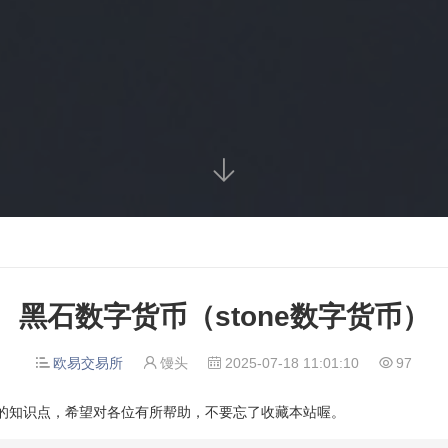

黑石数字货币（stone数字货币）
欧易交易所
馒头
2025-07-18 11:01:10
97




应的知识点，希望对各位有所帮助，不要忘了收藏本站喔。