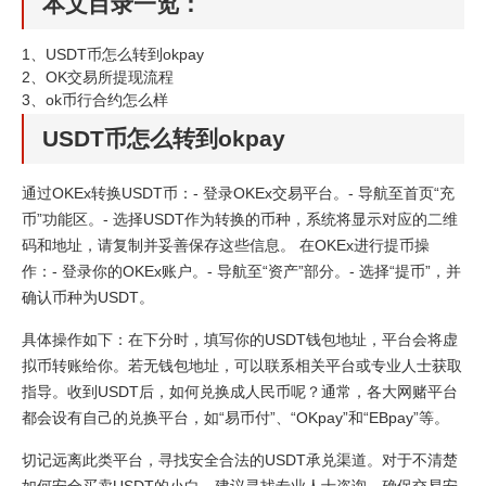
本文目录一览：
1、
USDT币怎么转到okpay
2、
OK交易所提现流程
3、
ok币行合约怎么样
USDT币怎么转到okpay
通过OKEx转换USDT币：- 登录OKEx交易平台。- 导航至首页“充
币”功能区。- 选择USDT作为转换的币种，系统将显示对应的二维
码和地址，请复制并妥善保存这些信息。 在OKEx进行提币操
作：- 登录你的OKEx账户。- 导航至“资产”部分。- 选择“提币”，并
确认币种为USDT。
具体操作如下：在下分时，填写你的USDT钱包地址，平台会将虚
拟币转账给你。若无钱包地址，可以联系相关平台或专业人士获取
指导。收到USDT后，如何兑换成人民币呢？通常，各大网赌平台
都会设有自己的兑换平台，如“易币付”、“OKpay”和“EBpay”等。
切记远离此类平台，寻找安全合法的USDT承兑渠道。对于不清楚
如何安全买卖USDT的小白，建议寻找专业人士咨询，确保交易安