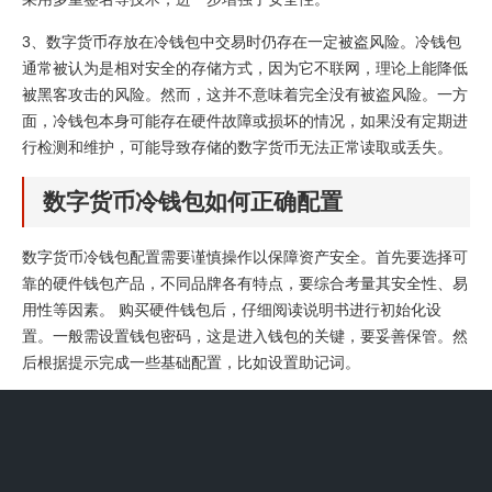
3、数字货币存放在冷钱包中交易时仍存在一定被盗风险。冷钱包
通常被认为是相对安全的存储方式，因为它不联网，理论上能降低
被黑客攻击的风险。然而，这并不意味着完全没有被盗风险。一方
面，冷钱包本身可能存在硬件故障或损坏的情况，如果没有定期进
行检测和维护，可能导致存储的数字货币无法正常读取或丢失。
数字货币冷钱包如何正确配置
数字货币冷钱包配置需要谨慎操作以保障资产安全。首先要选择可
靠的硬件钱包产品，不同品牌各有特点，要综合考量其安全性、易
用性等因素。 购买硬件钱包后，仔细阅读说明书进行初始化设
置。一般需设置钱包密码，这是进入钱包的关键，要妥善保管。然
后根据提示完成一些基础配置，比如设置助记词。
首先要选择合适的冷存储设备，比如专业的硬件钱包。这类钱包通
常有专门的芯片来存储私钥，并且在设计上就考虑到了安全性。在
购买硬件钱包后，按照说明书进行初始化设置，设置好钱包密码等
重要信息。 生成新的数字货币地址。可以在钱包软件中操作，按