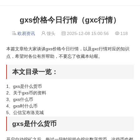
gxs价格今日行情（gxc行情）
欧易资讯
馒头
2025-12-08 15:00:56
118




本篇文章给大家谈谈gxs价格今日行情，以及gxc行情对应的知识
点，希望对各位有所帮助，不要忘了收藏本站喔。
本文目录一览：
1、
gxs是什么货币
2、
关于gxs币的资料
3、
gxs什么币
4、
gxs时什么币
5、
公信宝布洛克城
gxs是什么货币
开启自动挖矿之后，每过一段时间就会挖出数字货币，这些币也都