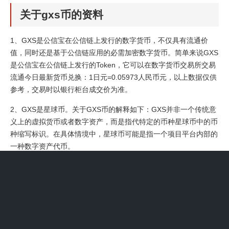
关于gxs币的资料
1、GXS是公信宝在公信链上发行的数字货币，不仅具有流通价
值，同时还是基于公信链应用的必需加密数字货币。简单来说GXS
是公信宝在公信链上发行的Token，它可以在数字货币交易所交易
流通今日最新货币兑换：1日元=0.05973人民币元，以上数据仅供
参考，交易时以银行柜台成交价为准。
2、GXS是星球币。关于GXS币的解释如下：GXS并非一个传统意
义上的虚拟货币或者数字资产，而是指代特定的币种星球币中的币
种缩写标识。在具体情境中，星球币可能是指一个项目平台内部的
一种数字资产代币。
3、GXS币是Global Source Exchange System的简称，它是一个
基于区块链技术的平台。在这个平台上，GXS币作为主要的交易媒
介和内部货币，用于促进和完成各种交易活动。与传统的数字货币
相似，GXS币有其自身的区块链网络，并通过加密技术保障交易的
安全性和匿名性。