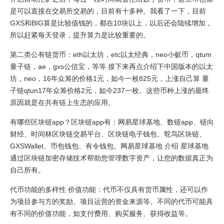
是可以直接在交易所交易的，目前有十多种。我看了一下，目前
GXS和BIG算是比较值钱的，都在10块以上，以后还会陆续增加，
所以赶紧每天登录，提升算力是比较重要的。
第二类公有链货币：eth以太坊，etc以太经典，neo小蚁币，qtum
量子链，ae，gxs公信宝，等等 接下来再点介绍下中国版本的以太
坊，neo，16年众筹的价格1元，如今一枚825元，上涨自己算 量
子链qtun17年众筹价格2元，如今237一枚。这些币种上涨的最终
原因就是在共有链上生态的应用。
有哪些区块链app？区块链app有：网易星球基地、数链app、链向
财经、时间林区块链交易平台、区块链电子钱包、鸵鸟区块链、
GXSWallet、币包钱包、有令钱包。网易星球基地 介绍 星球基地
通过区块链加密存储技术帮助您管理数字资产，让您的数据真正为
自己所有。
代币功能的多样性 价值功能：代币不仅具有货币属性，还可以作
为项目参与方的奖励、项目运营的资金来源等。不同的代币可能具
有不同的价值功能，如支付费用、购买服务、获得收益等。