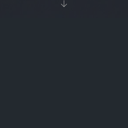

当前位置：
首页
欧易资讯

比特股价格行情走势图（比特股行情币最新价格行情）
纽约数字货币交易所（纽约交易所app）
OK卡中token信息不存在（ok卡绑定显示无此卡）
以太坊币数量（以太坊货币数量）
数字货币去中心话（数字货币一天挣好几万）
比特币交易数据结构（比特币分析数据）
货币HBTC是啥（货币btt）
以太坊区块链数目（以太坊区块产生速度）