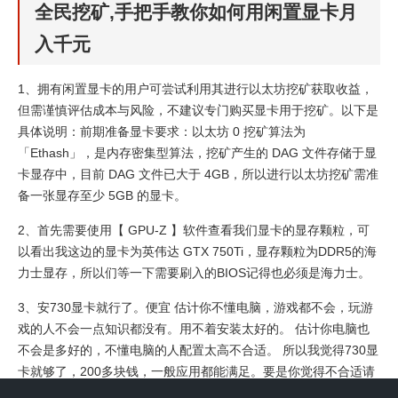
全民挖矿,手把手教你如何用闲置显卡月
入千元
1、拥有闲置显卡的用户可尝试利用其进行以太坊挖矿获取收益，
但需谨慎评估成本与风险，不建议专门购买显卡用于挖矿。以下是
具体说明：前期准备显卡要求：以太坊 0 挖矿算法为
「Ethash」，是内存密集型算法，挖矿产生的 DAG 文件存储于显
卡显存中，目前 DAG 文件已大于 4GB，所以进行以太坊挖矿需准
备一张显存至少 5GB 的显卡。
2、首先需要使用【 GPU-Z 】软件查看我们显卡的显存颗粒，可
以看出我这边的显卡为英伟达 GTX 750Ti，显存颗粒为DDR5的海
力士显存，所以们等一下需要刷入的BIOS记得也必须是海力士。
3、安730显卡就行了。便宜 估计你不懂电脑，游戏都不会，玩游
戏的人不会一点知识都没有。用不着安装太好的。 估计你电脑也
不会是多好的，不懂电脑的人配置太高不合适。 所以我觉得730显
卡就够了，200多块钱，一般应用都能满足。要是你觉得不合适请
把配置发出来看看，再分析一个合适的显卡来。