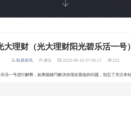

光大理财（光大理财阳光碧乐活一号
欧易资讯
馒头
2023-08-10 07:00:17
212




碧乐活一号进行解释，如果能碰巧解决你现在面临的问题，别忘了关注本