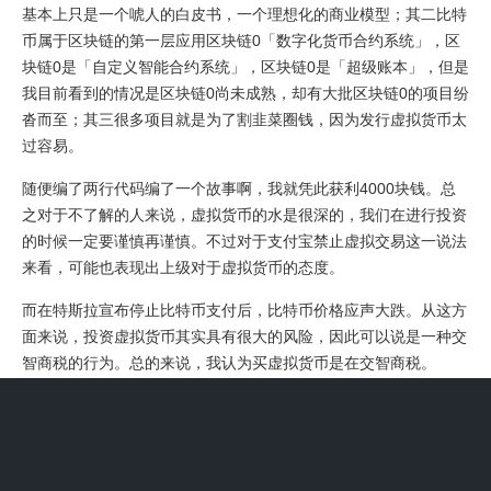
基本上只是一个唬人的白皮书，一个理想化的商业模型；其二比特
币属于区块链的第一层应用区块链0「数字化货币合约系统」，区
块链0是「自定义智能合约系统」，区块链0是「超级账本」，但是
我目前看到的情况是区块链0尚未成熟，却有大批区块链0的项目纷
沓而至；其三很多项目就是为了割韭菜圈钱，因为发行虚拟货币太
过容易。
随便编了两行代码编了一个故事啊，我就凭此获利4000块钱。总
之对于不了解的人来说，虚拟货币的水是很深的，我们在进行投资
的时候一定要谨慎再谨慎。不过对于支付宝禁止虚拟交易这一说法
来看，可能也表现出上级对于虚拟货币的态度。
而在特斯拉宣布停止比特币支付后，比特币价格应声大跌。从这方
面来说，投资虚拟货币其实具有很大的风险，因此可以说是一种交
智商税的行为。总的来说，我认为买虚拟货币是在交智商税。
我预计它的平台币有10到20倍的溢价，甚至有100倍的溢价。 在
所谓10倍到100倍暴利诱惑下，很多人买入大量“虚拟币”。突然，
贝特曼虚拟货币交易平台一夜之间关闭，毫无征兆，股票群被解
散，再也联系不到任何一个所谓的“老师”或“客服”，受害者投入的