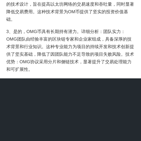
的技术设计，旨在提高以太坊网络的交易速度和吞吐量，同时显著
降低交易费用。这种技术背景为OM币提供了坚实的投资价值基
础。
3、是的，OMG币具有长期持有潜力。详细分析：团队实力：
OMG团队由经验丰富的区块链专家和企业家组成，具备深厚的技
术背景和行业知识。这种专业能力为项目的持续开发和技术创新提
供了坚实基础，降低了因团队能力不足导致的项目失败风险。技术
优势：OMG协议采用分片和侧链技术，显著提升了交易处理能力
和可扩展性。
4、行情走势：OMG行情跟随整个大盘，今年以来跌幅达到
995%，但24H换手率高达40.39%，24H成交量56633万，成交额6
亿，市场对OMG认可率不错。持币地址情况：持币地址总数
650381，前100地址持币量占比663%，持币量第一地址持币占比
195%。
5、OMG币在加密货币领域具备显著增长潜力，其技术优势和广泛
的应用场景为其发展提供了有力支撑，但未来前景仍受外部因素制
约。