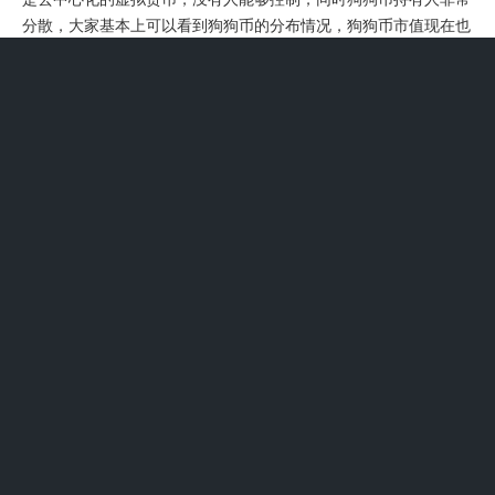
分散，大家基本上可以看到狗狗币的分布情况，狗狗币市值现在也
是几千亿美元，没有人有能力操纵这么多资金。
对于这样的狗狗币来说，他之所以能够在一周时间内暴涨了
400%，和他的本身的货币属性有着密切的关系的，而且也和目前
大多数的国家比较宽松的经济和货币政策有着密切的关系的，而且
也和大多数的国际资本他们目前没有找到一个比较合适的投资品，
有着一定的关联。
狗狗币一年涨了400倍，现在泡沫已经挺严重的了。