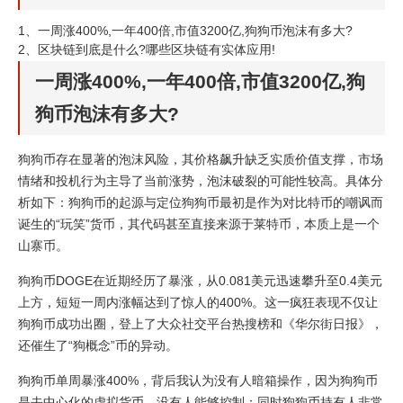
1、
一周涨400%,一年400倍,市值3200亿,狗狗币泡沫有多大?
2、
区块链到底是什么?哪些区块链有实体应用!
一周涨400%,一年400倍,市值3200亿,狗
狗币泡沫有多大?
狗狗币存在显著的泡沫风险，其价格飙升缺乏实质价值支撑，市场
情绪和投机行为主导了当前涨势，泡沫破裂的可能性较高。具体分
析如下：狗狗币的起源与定位狗狗币最初是作为对比特币的嘲讽而
诞生的“玩笑”货币，其代码甚至直接来源于莱特币，本质上是一个
山寨币。
狗狗币DOGE在近期经历了暴涨，从0.081美元迅速攀升至0.4美元
上方，短短一周内涨幅达到了惊人的400%。这一疯狂表现不仅让
狗狗币成功出圈，登上了大众社交平台热搜榜和《华尔街日报》，
还催生了“狗概念”币的异动。
狗狗币单周暴涨400%，背后我认为没有人暗箱操作，因为狗狗币
是去中心化的虚拟货币，没有人能够控制；同时狗狗币持有人非常