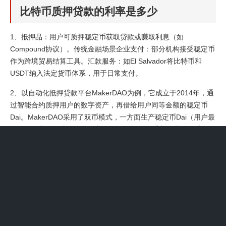
比特币质押贷款的利率是多少
1、抵押品：用户可质押稳定币获取贷款或赚取利息（如
Compound协议）。传统金融场景企业支付：部分机构接受稳定币
作为跨境贸易结算工具。汇款服务：如El Salvador将比特币和
USDT纳入法定货币体系，用于日常支付。
2、以自动化抵押贷款平台MakerDAO为例，它成立于2014年，通
过智能合约质押用户的数字资产，再借给用户同等金额的稳定币
Dai。MakerDAO采用了双币模式，一方面生产稳定币Dai（用户最
终借到资产的形式），另一方面还提供权益代币和管理型代币
MKR（用于赎回抵押加密货币时支付利息）。
3、实际应用场景出借人收益用户将闲置的加密资产（如ETH、
USDC）存入Aave，根据市场利率获得被动收入。例如，在需求高
峰期，出借人可能获得年化10%以上的利息。借款人融资借款人可
通过抵押比特币等资产借入稳定币（如DAI），用于交易、套利或
规避市场波动，而无需出售持有的加密货币。