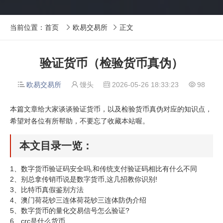
当前位置：
首页
欧易交易所
正文


验证货币（检验货币真伪）
欧易交易所
馒头
2026-05-26 18:33:23
98




本篇文章给大家谈谈验证货币，以及检验货币真伪对应的知识点，
希望对各位有所帮助，不要忘了收藏本站喔。
本文目录一览：
1、
数字货币验证码安全吗,和传统支付验证码相比有什么不同
2、
别总拿传销币说是数字货币,这几招教你识别!
3、
比特币真假鉴别方法
4、
澳门荷花钞三连体荷花钞三连体防伪介绍
5、
数字货币的量化交易信号怎么验证?
6、
crc是什么货币