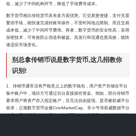
低，减少了中间机构环节，降低了手续费等成本。
数字货币相比传统货币具有多方面优势。它交易更便捷，支付无需
繁琐手续，能快速完成转账等操作，不受时间地点限制。而且交易
成本低，减少了中间环节费用。再者，数字货币的安全性高，采用
加密技术，可有效防止伪造和被盗。其发行和流通也更高效，能快
速适应市场变化。
别总拿传销币说是数字货币,这几招教你
识别!
1、传销币通常没有严格意义上的数字钱包，用户资产存储在平台
集中账户中，项目方可通过后台直接操控资金。例如，部分传销币
要求用户将资产存入指定账户，且无法自由提现。是否被权威平台
收录：正规数字货币会被CoinMarketCap、非小号等权威数据平台
收录，用户可通过这些平台查询货币价格、交易量、市值等实时信
息。
2、数字货币诈骗套路多样，包括庞氏骗局、资金盘/传销币、“杀