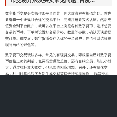
币交易方法及买卖常见问题_百度...
数字货币交易买卖操作因平台而异，但大致流程有相似之处。首先
要选择一个正规且合适的交易平台，完成注册并实名认证。然后充
值资金到平台账户，就可以在平台上浏览各种数字货币，选择想要
交易的币种。下单时设置好交易价格、数量等参数，确认无误后提
交订单。成交后，数字货币会存入你的平台账户，你也可以选择提
现到自己的钱包等。
数字货币交易玩法多样。常见的有现货交易，即根据自己对数字货
币价格走势的判断，低买高卖赚取差价。还有合约交易，能以小博
大，通过杠杆放大收益，但风险也相应增加。另外，还有量化交
易，利用计算机程序自动生成交易策略进行买卖操作。 现货交易
是较为基础的玩法。
注册与认证：按平台要求填写信息注册账号，通常需进行身份认
证，像提供身份证照片等，以保障交易安全和符合监管要求。认证
通过后，账号才能正常交易。 充值资金：把法定货币充值到平台
账户，常见的充值方式有银行转账等。充值到账后，资金就可用于
数字货币交易。