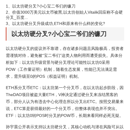
1、
以太坊硬分叉?小心宝二爷们的镰刀
2、
价值3000万美元以太币被黑,以太坊创始人Vitalik回应称不会硬
分叉_百度...
3、
以太坊硬分叉升级成功,ETH和原来有什么样的变化?
以太坊硬分叉?小心宝二爷们的镰刀
以太坊硬分叉的提议并不靠谱，存在诸多问题且风险极高，投资者
需谨慎对待，避免被“宝二爷们”这类人物利用而遭受损失。具体分
析如下：以太坊升级背景与硬分叉理论可能性以太坊0采用
POW（工作量证明）机制，随着生态发展，性能已无法满足需
求，需升级至0的POS（权益证明）机制。
ETH系分叉币ETC：以太坊第一个分叉币，在以太坊起步阶段，因
TheDAO项目被盗大量ETH，V神决定通过硬分叉来冻结黑客的
币，部分人认为有违去中心化理念所以分叉出ETC。按照交易量来
说，ETC算是获得最好的一个分叉币，但整体表现也并不突出。
ETF：以太坊0转POS时分叉的POW币，长期来看同样必死无疑。
孙宇晨公开表示支持以太坊硬分叉，其核心动机与潜在风险可从以