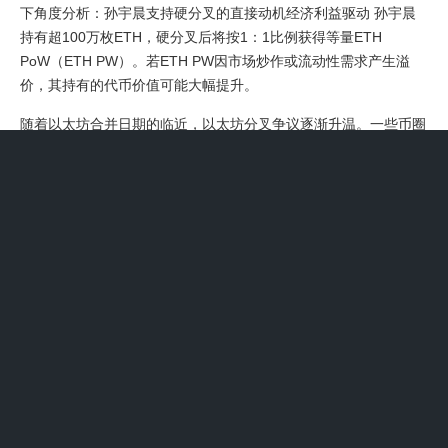
下角度分析：孙宇晨支持硬分叉的直接动机经济利益驱动 孙宇晨
持有超100万枚ETH，硬分叉后将按1：1比例获得等量ETH
PoW（ETH PW）。若ETH PW因市场炒作或流动性需求产生溢
价，其持有的代币价值可能大幅提升。
随着以太坊合并日期的临近，以太坊分叉争议逐渐升温。一些币圈
人士如宝二爷等提倡以太坊硬分叉计划，但遭到了包括Chainlink、
FraxFinance、CurveFinance、Tether、Circle、FTX等在内的众
多项目和机构的反对。他们只希望存在合并后的ETHPoS链，并认
为基于PoW的分叉只是为了快速赚钱。
价值3000万美元以太币被黑,以太坊创始
人Vitalik回应称不会硬分叉_百度...
1、自2021年8月EIP-1559实施以来，以太坊已销毁177万ETH，
同期挖矿产出254万ETH，净减少72万ETH；升级后通缩效应将进
一步增强。性能争议：尽管PoS被预期能提升效率，但以太坊创始
人Vitalik指出，PoS区块确认需上千多重签名，出块时间可能超过