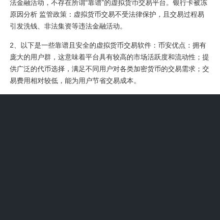
法金融活动，不存在所谓“靠谱”的虚拟货币交易平台。银行卡被冻
原因分析 监管政策：虚拟货币交易不受法律保护，且交易过程易
引发洗钱、非法集资等违法金融活动。
2、以下是一些靠谱且安全的虚拟货币交易软件：币安优点：拥有
庞大的用户群，这意味着平台具有较高的市场活跃度和流动性；提
供广泛的代币选择，满足不同用户对各类加密货币的交易需求；交
易费用相对较低，能为用户节省交易成本。
3、其二，银行监测到异常交易行为，欧意平台的交易可能不符合
银行的风控标准，触发了银行的冻结措施。其三，监管部门对虚拟
货币交易的打击力度加大，你的交易行为被纳入监管视线，导致银
行卡被冻。关于靠谱平台目前在中国，不存在所谓“靠谱”的虚拟货
币交易平台。
4、JUBI交易所创始于2013年，为全球上百个国家的用户提供安
全、稳定的数字资产交易服务。聚币网是最专业的综合虚拟货币和
数字货币交易平台，支持多种数字货币交易投资买卖，包括比特
币、莱特币、狗狗币、瑞波币、Lisk、以太坊等 比特儿 比特儿是
一家有态度的全球区块链资产交易平台。