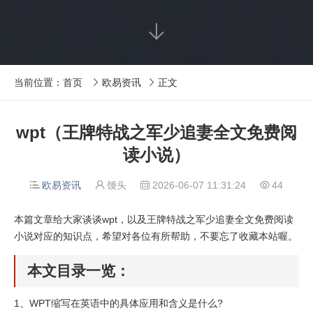

当前位置：
首页
欧易资讯
正文


wpt（王牌特战之军少追妻全文免费阅
读小说）
欧易资讯
馒头
2026-06-07 11:31:24
44




本篇文章给大家谈谈wpt，以及王牌特战之军少追妻全文免费阅读
小说对应的知识点，希望对各位有所帮助，不要忘了收藏本站喔。
本文目录一览：
1、
WPT缩写在英语中的具体应用和含义是什么?