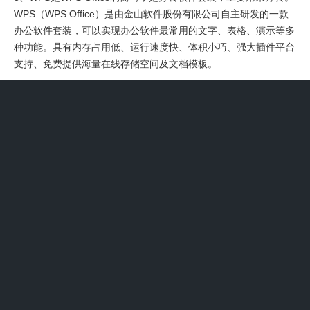
WPS（WPS Office）是由金山软件股份有限公司自主研发的一款
办公软件套装，可以实现办公软件最常用的文字、表格、演示等多
种功能。具有内存占用低、运行速度快、体积小巧、强大插件平台
支持、免费提供海量在线存储空间及文档模板。
4、有道翻译 有道翻译是网易公司开发的一款翻译软件，其最大特
色在于翻译引擎是基于搜索引擎，网络释义的，也就是说它所翻译
的词释义都是来自网络。
5、机上PX-1型炮塔(PX估计为“炮塔系统”的缩写，又分上、下、尾
部三种不同结构的炮塔，尾炮塔名称为WPT-1)使用无消焰器的23-
2机炮；机头前向机炮为23-2H机炮，带长消焰器。PX-1炮塔由
114厂研制，1973年未定型即开始装备使用，后于1984年针对各
种问题经过改进后正式定型，至今约生产了近160套、近500座炮
塔。
6、我侧重说一下我理解的出路吧。康复事业的发达程度和地区的
经济水平有直接联系，中国大陆康复发达地区集中在东南沿海、云
南省、北京等大城市里，没资源的地方做不到康复，没钱的人做不