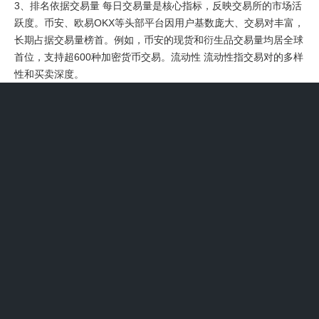
3、排名依据交易量 每日交易量是核心指标，反映交易所的市场活
跃度。币安、欧易OKX等头部平台因用户基数庞大、交易对丰富，
长期占据交易量榜首。例如，币安的现货和衍生品交易量均居全球
首位，支持超600种加密货币交易。流动性 流动性指交易对的多样
性和买卖深度。
4、前10名交易所简介币安：作为全球知名的虚拟币交易所，交易
量长期位居前列，拥有庞大的用户群体。支持众多虚拟货币交易，
币种丰富多样。在安全方面投入巨大，采用多重安全防护机制。提
供较为完善的客户支持服务，费用结构相对合理。火币：在全球虚
拟币交易领域具有较高知名度，交易活跃度高。
5、主流虚拟币有比特币（BTC）、以太坊（ETH）、瑞波币
（XRP）、莱特币（LTC）、泰达币（USDT）、卡尔达诺
（ADA）、波场（TRX）。比特币（BTC）：2009年由中本聪创
立，是首个去中心化虚拟货币，总量2100万枚，基于区块链技
术，以稀缺性和全球流通性著称，市值长期居首。