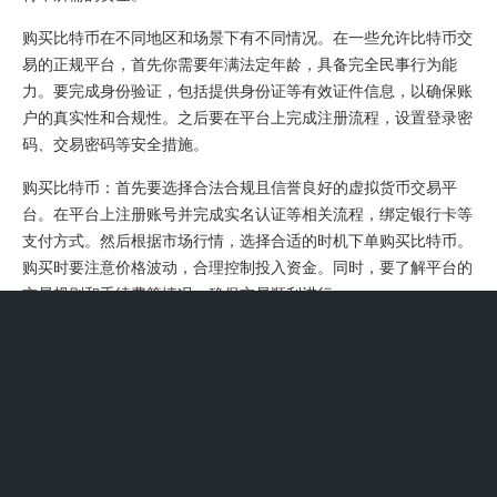
购买比特币在不同地区和场景下有不同情况。在一些允许比特币交
易的正规平台，首先你需要年满法定年龄，具备完全民事行为能
力。要完成身份验证，包括提供身份证等有效证件信息，以确保账
户的真实性和合规性。之后要在平台上完成注册流程，设置登录密
码、交易密码等安全措施。
购买比特币：首先要选择合法合规且信誉良好的虚拟货币交易平
台。在平台上注册账号并完成实名认证等相关流程，绑定银行卡等
支付方式。然后根据市场行情，选择合适的时机下单购买比特币。
购买时要注意价格波动，合理控制投入资金。同时，要了解平台的
交易规则和手续费等情况，确保交易顺利进行。
其次，要有能够用于交易的资金。这资金来源必须是合法合规的，
不能是非法所得。再者，要完成平台的注册、身份验证等一系列流
程，这是为了保障交易安全以及符合监管要求，比如提供有效的身
份证件等信息。另外，要学习和了解比特币相关知识，包括市场行
情、交易规则等，避免盲目投资。
再者，交易过程要合规。不能通过非法渠道进行比特币交易，比如