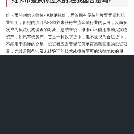
维卡币是从传过来的,在我国合法吗?
维卡币的创始人鲁娅·伊格纳托娃，尽管拥有显赫的教育背景和职
业经历，但她的项目和公司并未获得主流金融行业的认可，反而多
次成为执法机构调查的对象。总结来说，维卡币不能用来购买实物
资产，如汽车或房产。它是一种数字货币，但不被视为合法货币，
不能用于实际的交易。投资者应当警惕任何承诺高额回报的投资项
目，尤其是那些涉及未经验证的技术或模棱两可的法律地位的项
目。
维卡币并不能直接兑换成人民币，因为它并非法定货币，且存在很
多法律和金融风险。维卡币，或称OneCoin，是一种曾被广泛宣传
的数字货币。然而，与比特币等基于去中心化网络的加密货币不
同，维卡币因其背后的公司涉嫌欺诈和多层次营销计划而备受争
议。
承诺，远离未受监管的加密货币项目，避免财产损失。总结与建议
维卡币从创立之初即为精心设计的传销骗局，其创始人Ruja
Ignatova的诈骗行为已受到全球法律制裁。中国投资者应清醒认知
风险，避免被虚假宣传误导，同时积极举报非法金融活动。社会各