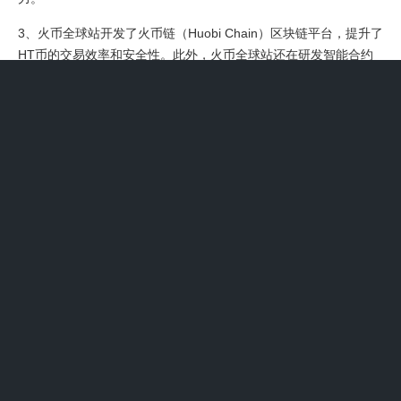
3、火币全球站开发了火币链（Huobi Chain）区块链平台，提升了
HT币的交易效率和安全性。此外，火币全球站还在研发智能合约
平台和分布式应用程序开发套件等新技术，这些创新技术为HT币
的未来发展提供了坚实的基础。若这些技术能够顺利落地并广泛应
用，可能推动HT币的需求和价格上涨。
4、孙宇晨的HT近期确实引起了不少争议，特别是其价格插针到
0.31的行为，让许多投资者感到愤怒和失望。