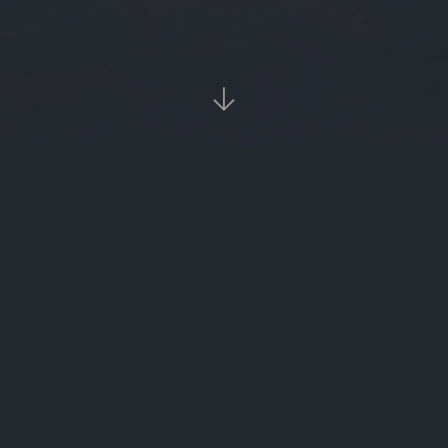

当前位置：
首页
Tags：货币ht内部什么情况

货币ht内部什么情况（货币内在价值是什么意思）
‹‹
1
››

热门标签
burger
数字货币zec
光大理财
asic矿机
znz
btc价格今日行情
slm
FTN
sbi
朱飞
币信钱包