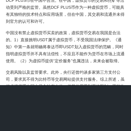
DCF PLUS币在中国不合法。在中国，虚拟货币的交易和挖矿等活
动受到严格的监管。虽然DCF PLUS币作为一种虚拟货币，可能具
有其独特的技术特点和应用场景，但在中国，其交易和流通并未得
到官方的认可和许可。
中国没有禁止虚拟货币买卖的政策，虚拟货币交易在我国是合法
的。1）直接挑明USDT属于虚拟货币，不受我国法律保护。《通
知》中第一条就明确将泰达币即USDT划入虚拟货币的范畴，同时
指明虚拟货币并不具有法偿性，不应且不能作为货币在市场上流通
使用。（2）为虚拟币提供“定价服务”也属违法，未来会被取缔。
交易风险以及监管要求。此外，央行还曾约谈多家第三方支付公
司，要求其不得为比特币等交易网站提供支付服务。综上所述，虽
然虚拟货币在国内是合法存在的，但其使用受到严格限制，不能作
为货币使用，且金融机构不得提供相关服务。投资者应谨慎对待虚
拟货币投资，充分了解其风险和监管政策。
虚拟货币在中国是合法存在的，但受到严格监管，且不能作为货币
使用。以下是对此问题的详细解虚拟货币的合法性 在中国，虚拟
货币（如比特币、瑞泰币、莱特币等）本身是被视为合法存在的。