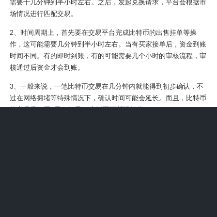
需要十几分钟到半小时左右。之后，发起兑换请求，平台会根据市
场情况进行匹配交易。
2、时间周期上，首先要在交易平台完成比特币的出售挂单等操
作，这可能需要几分钟到半小时左右。当有买家接单后，资金到账
时间不同。有的即时到账，有的可能需要几个小时的审核流程，审
核通过后资金才会到账。
3、一般来说，一笔比特币交易在几分钟内就能得到初步确认，不
过在网络拥堵等特殊情况下，确认时间可能会延长。而且，比特币
的交易是每周7天、每天24小时不间断运行的。
比特币交易延迟应该怎样处理?
1、比特币交易账户被冻结后，资金的处理情况较为复杂。一般来
说，若账户因合规问题被冻结，比如涉及洗钱、非法交易等违法活
动，相关部门会依法进行调查。在调查清楚之前，资金会被暂时扣
押。如果最终确定与违法犯罪无关，资金可能会被解冻返还给账户
所有者。但要是确实存在违法违规行为，资金会被依法没收。