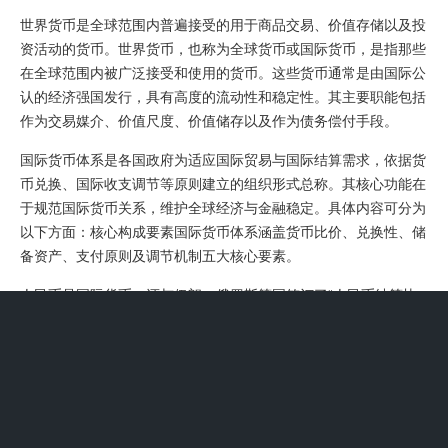
世界货币是全球范围内普遍接受的用于商品交易、价值存储以及投
资活动的货币。世界货币，也称为全球货币或国际货币，是指那些
在全球范围内被广泛接受和使用的货币。这些货币通常是由国际公
认的经济强国发行，具有高度的流动性和稳定性。其主要职能包括
作为交易媒介、价值尺度、价值储存以及作为债务偿付手段。
国际货币体系是各国政府为适应国际贸易与国际结算需求，依据货
币兑换、国际收支调节等原则建立的组织形式总称。其核心功能在
于规范国际货币关系，维护全球经济与金融稳定。具体内容可分为
以下方面：核心构成要素国际货币体系涵盖货币比价、兑换性、储
备资产、支付原则及调节机制五大核心要素。
人民币是国际货币，还与伊朗、俄罗斯等国签订了“人民币结算协
议”。人民币占国际支付结算份额约5%，国际结算地位排名第五。
从占比来看，人民币在我国国际支付结算中的地位与我国经济总量
严重不符。然而，2016年10月1日，国际货币基金组织正式宣布人
民币加入“一篮子货币”，成为一种特别提款权货币。
国际货币主要有美元、欧元、日元、英镑等。以下是对几种主要国