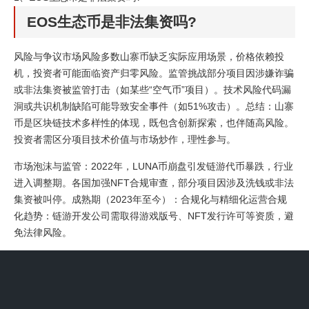
EOS生态币是非法集资吗?
风险与争议市场风险多数山寨币缺乏实际应用场景，价格依赖投
机，投资者可能面临资产归零风险。监管挑战部分项目因涉嫌诈骗
或非法集资被监管打击（如某些“空气币”项目）。技术风险代码漏
洞或共识机制缺陷可能导致安全事件（如51%攻击）。总结：山寨
币是区块链技术多样性的体现，既包含创新探索，也伴随高风险。
投资者需区分项目技术价值与市场炒作，理性参与。
市场泡沫与监管：2022年，LUNA币崩盘引发链游代币暴跌，行业
进入调整期。各国加强NFT合规审查，部分项目因涉及洗钱或非法
集资被叫停。成熟期（2023年至今）：合规化与精细化运营合规
化趋势：链游开发公司需取得游戏版号、NFT发行许可等资质，避
免法律风险。
法律合规性：部分设计可能涉及赌博或非法集资（如资金盘模
式），需严格遵守当地法规；用户信任危机：若规则不透明或奖品
未兑现，可能引发负面舆论；过度消耗用户：长期依赖FOMO心理