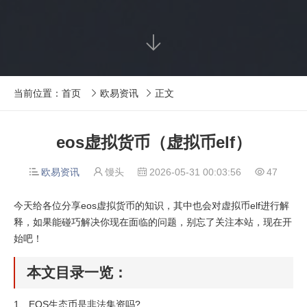

当前位置：
首页
欧易资讯
正文


eos虚拟货币（虚拟币elf）
欧易资讯
馒头
2026-05-31 00:03:56
47




今天给各位分享eos虚拟货币的知识，其中也会对虚拟币elf进行解
释，如果能碰巧解决你现在面临的问题，别忘了关注本站，现在开
始吧！
本文目录一览：
1、
EOS生态币是非法集资吗?