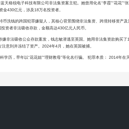
蓝天格锐电子科技有限公司非法集资案主犯。她曾用化名“李霞”“花花”“张亚
收资金430亿元，涉及18万名投资者。
币洗钱的跨国犯罪嫌疑人，其核心背景围绕非法集资、跨境转移资产及洗钱犯
投资者非法吸收存款，金额高达430亿元人民币。
司涉嫌非法吸收公众存款案发，钱志敏潜逃至英国。她用非法集资款购买了
方注意到并冻结了资产。2024年4月，她在英国被捕。
历，早年以“花花姐”“理财教母”等化名行骗。 犯罪本质： 2014年在天
Token特大跨国网络传销案终审维持原判，14名组织、领导者被判处2年
于2020年的PlusToken传销案件。该案件涉及金额高达148亿，
为1万个，这些比特币来源于一起华裔女子保姆简温的洗钱案件。