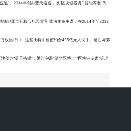
迪”。2014年创办蓝天格锐，以“区块链投资”“智能养老”为
罪展开核心犯罪背景 非法集资主谋：在2014年至2017
1万枚比特币，这些比特币价值约合495亿元人民币。逃亡与落
津创办“蓝天格锐”，通过包装“清华双博士”“区块链专家”等虚
至11年不等有期徒刑，涉案数字货币总值超148亿元，冻结、
是国内首个以数字货币为媒介的大型跨国网络传销案。案件宣判后，