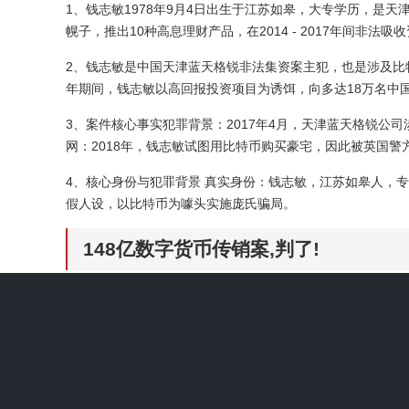
1、钱志敏1978年9月4日出生于江苏如皋，大专学历，是天津
幌子，推出10种高息理财产品，在2014 - 2017年间非法吸
2、钱志敏是中国天津蓝天格锐非法集资案主犯，也是涉及比特
年期间，钱志敏以高回报投资项目为诱饵，向多达18万名中国
3、案件核心事实犯罪背景：2017年4月，天津蓝天格锐公
网：2018年，钱志敏试图用比特币购买豪宅，因此被英国警
4、核心身份与犯罪背景 真实身份：钱志敏，江苏如皋人，专科学
假人设，以比特币为噱头实施庞氏骗局。
148亿数字货币传销案,判了!
1、国内首起以区块链技术包装、数字货币为交易媒介的Plus
扣押资金及资产被依法没收。
2、中国：中国目前持有约19万个比特币，这些比特币主要来自
涉案的比特币被中国政府收缴。英国：英国持有的比特币数量