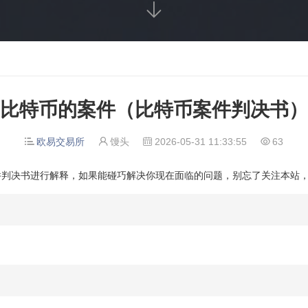

比特币的案件（比特币案件判决书）
欧易交易所
馒头
2026-05-31 11:33:55
63




件判决书进行解释，如果能碰巧解决你现在面临的问题，别忘了关注本站