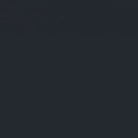
当前位置：
首页
Tags：eos虚拟货币

eos虚拟货币（虚拟币elf）

关于我们
联系我们
版权声明
在线提问
支付方式
声明：转载内容版权归作者及来源网站所有，本站原创内容
Powered By
欧易交易所
_eos虚拟货币