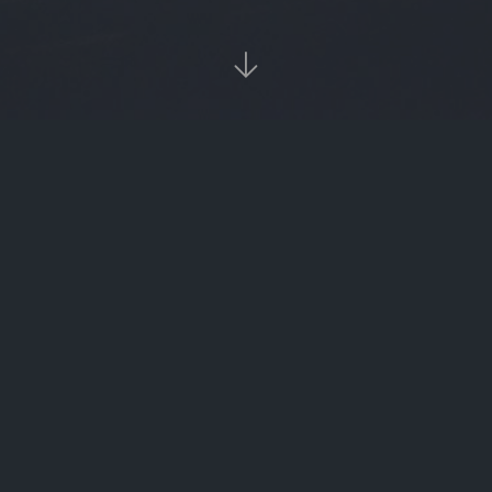

‹‹
1
››
热

burger
数字
转载请注明来源。
slm
FTN