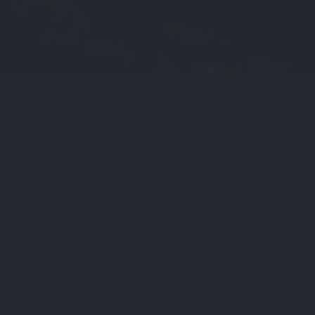
2026-05-31
门标签
货币zec
光大理财
asic矿机
znz
btc价格今日行情
sbi
朱飞
币信钱包
比特币大跌
美卡币
uu交易