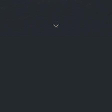

当前位置：
首页
Tags：区块链交易速度

区块链交易速度（区块链交易时间有多长）
‹‹
1
››

热门标签
burger
数字货币zec
光大理财
asic矿机
znz
btc价格今日行情
slm
FTN
sbi
朱飞
币信钱包