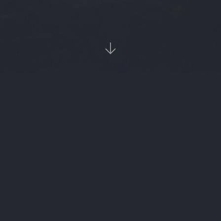

当前位置：
首页
Tags：英国数字货币名称

英国数字货币名称（英国数字货币政策）
‹‹
1
››

热门标签
burger
数字货币zec
光大理财
asic矿机
znz
btc价格今日行情
slm
FTN
sbi
朱飞
币信钱包