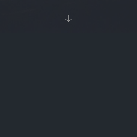

‹‹
1
››
热

burger
数字
转载请注明来源。
slm
FTN