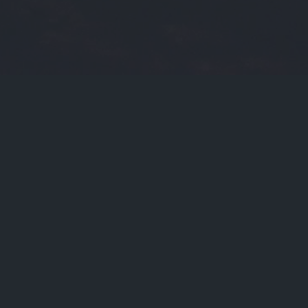
2026-05-31
门标签
货币zec
光大理财
asic矿机
znz
btc价格今日行情
sbi
朱飞
币信钱包
比特币大跌
美卡币
uu交易