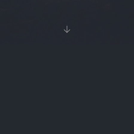

当前位置：
首页
Tags：cdcc

cdcc（纯电车车船税）
‹‹
1
››

热门标签
burger
数字货币zec
光大理财
asic矿机
znz
btc价格今日行情
slm
FTN
sbi
朱飞
币信钱包