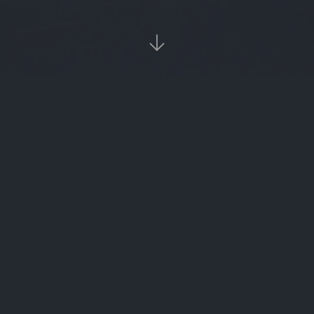

）
‹‹
1
››
热

burger
数字
转载请注明来源。
slm
FTN