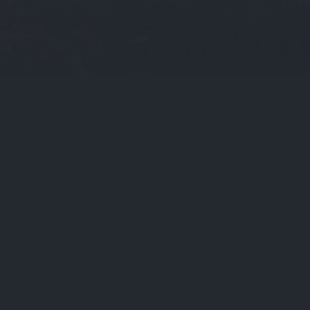
当前位置：
首页
Tags：bithumb交易所上市时间

bithumb交易所上市时间（bithumb交易所app官网

关于我们
联系我们
版权声明
在线提问
支付方式
声明：转载内容版权归作者及来源网站所有，本站原创内容
Powered By
欧易交易所
_bithumb交易所上市时间