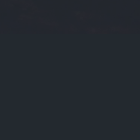
2025-06-19
门标签
货币zec
光大理财
asic矿机
znz
btc价格今日行情
sbi
朱飞
币信钱包
比特币大跌
美卡币
uu交易