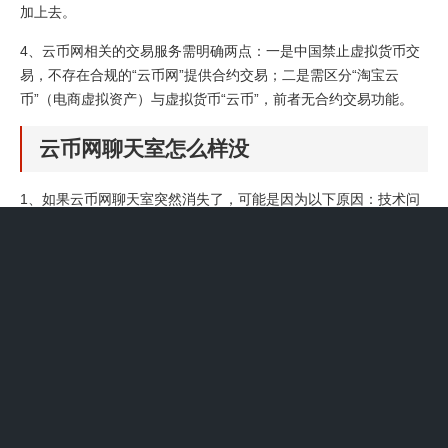
加上去。
4、云币网相关的交易服务需明确两点：一是中国禁止虚拟货币交
易，不存在合规的“云币网”提供合约交易；二是需区分“淘宝云
币”（电商虚拟资产）与虚拟货币“云币”，前者无合约交易功能。
云币网聊天室怎么样没
1、如果云币网聊天室突然消失了，可能是因为以下原因：技术问
题：云币网可能出现了技术故障，导致聊天室无法正常运行，此时
用户无法登录聊天室，也无法使用该功能。安全问题：云币网聊天
室也可能被黑客攻击，导致聊天室数据被盗取或者聊天室被关闭。
2、内部管理不善与财务问题：另有消息称，云币网内部管理不
善，导致财务状况出现问题，这是其关闭的主要原因之一。内部管
理的混乱可能涉及资金管理、风险控制等多个方面，使得平台在面
对市场变化和风险时缺乏应对能力，最终走向倒闭。无论哪种原
因，云币网的关闭都给投资者带来了沉重打击。
3、揭秘：英国云鼎集团依靠云币（一种虚拟货币）进行类似传销