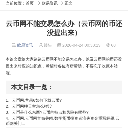
当前位置：
首页
欧易资讯
正文


云币网不能交易怎么办（云币网的币还
没提出来）
欧易资讯
馒头
2026-04-24 00:33:19
68




本篇文章给大家谈谈云币网不能交易怎么办，以及云币网的币还没
提出来对应的知识点，希望对各位有所帮助，不要忘了收藏本站
喔。
本文目录一览：
1、
云币网,苹果6如何下载云币?
2、
云币网聊天室怎么样没
3、
云币是什么东西?云币的特点和风险有哪些?
4、
云币网,云币网宣布关闭,数字货币投资者流失资金重写标题:云
币网关门...