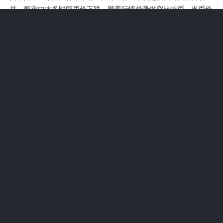
益，熊市中大多时间币价下跌，顺着行情趋势做空比特币，当币价
下跌时就能获利。例如2021年比特币从历史高点69000u左右跌到
2022年最低点15000u左右，跌幅接近80%，若在此期间做空可获
得可观收益。
2、在熊市中安全赚钱可通过平均成本法投资、质押、跟单交易、
学习新知并做好研究，同时利用好交易所产品，避免恐慌决策。
具体如下：平均成本法（DCA）策略策略原理：平均成本法计划是
应对市场不确定性较为推荐的策略之一。它倡导一点一点、缓慢但
持续地投资于一项资产，不受市场短期波动的影响。
3、策略核心逻辑熊市赚币：在市场低迷、币价处于低位时，通过
持续买入积累更多代币数量。此时相同资金可购入更多代币，为后
续盈利奠定基础。牛市赚钱：当市场回暖、币价上涨时，持有更多
代币的投资者可通过高价卖出实现收益最大化，本质是“低买高
卖”的实践。