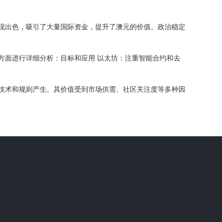
现出色，吸引了大量国际资金，提升了澳元的价值。政治稳定
方面进行详细分析：目标和应用 以太坊：注重智能合约和去
技术和规则产生。其价值受到市场供需、社区关注度等多种因
。
它的去中心化程度高，总量有限，被一些投资者视为数字黄
点和风险。比特币是最早诞生且最知名的数字货币，它具有去
，吸引了众多开发者。