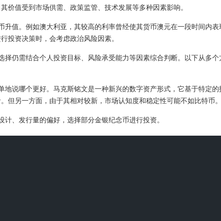
，其价值受到市场供需、政策监管、技术发展等多种因素影响。
货币升值。例如澳大利亚，其较高的利率曾经使其货币澳元在一段时间内表
进行投资决策时，会考虑政治风险因素。
选择仍需结合个人投资目标、风险承受能力等因素综合判断。以下从多个
简单地说哪个更好。马克斯铭文是一种新兴的数字资产形式，它基于特定的
者。但另一方面，由于其相对较新，市场认知度和稳定性可能不如比特币
设计、发行量的偏好，选择部分金银纪念币进行投资。
价值。比特币作为最早诞生的数字货币，具有较高的知名度和市场认可度。
太坊则是智能合约平台，具有强大的扩展性和应用场景。
坊、莱特币等。很难简单说哪种更值得投资，因为不同数字货币有不同特
太坊则是一个开源的有智能合约功能的公共区块链平台，其应用场景广泛