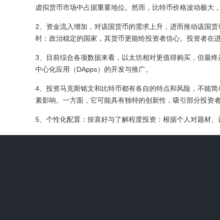
虚拟货币市场中占据重要地位。然而，比特币价格波动极大
2、资金流入增加，对该国货币的需求上升，进而推动该国
时：政治稳定的国家，其货币更能给投资者信心。投资者在
3、目前综合各项数据来看，以太坊相对更值得购买，但最终
中心化应用（DApps）的开发与推广。
4、投资马克斯铭文和比特币都有各自的特点和风险，不能
素影响。一方面，它可能具有独特的创新性，吸引部分投资
5、个性化配置：按喜好与了解程度投资：根据个人对题材、
6、比特币和以太坊各有特点，难以简单判断哪种更具投资
金。其价格波动较大，在数字货币市场中占据重要地位。以
哪种数字货币更值得投资怎么选
数字货币的种类繁多，常见的专业数字货币有比特币、以太
中心化、总量有限等特点，在数字货币市场有重要地位。以