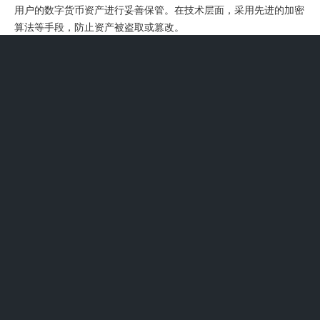
用户的数字货币资产进行妥善保管。在技术层面，采用先进的加密
算法等手段，防止资产被盗取或篡改。
3、在交易功能上，支持多种交易模式，满足不同用户的需求。用
户可以方便地进行数字资产的买卖操作，平台还提供实时的市场行
情数据，帮助用户做出更明智的决策。其界面设计简洁直观，易于
上手，无论是新手还是有经验的用户都能轻松使用。