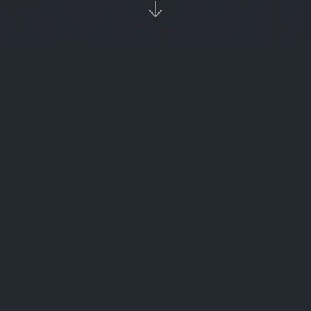

当前位置：
首页
欧易app下载

以太坊算力如何算（以太坊币算力收益计算）
有哪些虚拟货币的论坛（比较好的虚拟币论坛）
虚拟货币微信交流群的简单介绍
中币网交易平台的简单介绍
mmai（秘密爱电影韩国完整版）
unlucky（unlucky最高级）
江苏邮储银行数字货币（邮政储蓄银行 数字货币）
电子货币价格今日行情（电子货币价格今日行情最新）